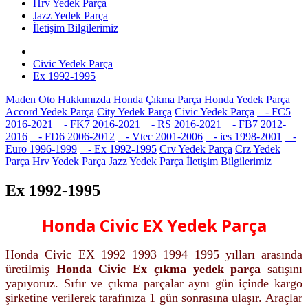
Hrv Yedek Parça
Jazz Yedek Parça
İletişim Bilgilerimiz
Civic Yedek Parça
Ex 1992-1995
Maden Oto Hakkımızda
Honda Çıkma Parça
Honda Yedek Parça
Accord Yedek Parça
City Yedek Parça
Civic Yedek Parça
- FC5
2016-2021
- FK7 2016-2021
- RS 2016-2021
- FB7 2012-
2016
- FD6 2006-2012
- Vtec 2001-2006
- ies 1998-2001
-
Euro 1996-1999
- Ex 1992-1995
Crv Yedek Parça
Crz Yedek
Parça
Hrv Yedek Parça
Jazz Yedek Parça
İletişim Bilgilerimiz
Ex 1992-1995
Honda Civic EX Yedek Parça
Honda Civic EX 1992 1993 1994 1995 yılları arasında
üretilmiş
Honda Civic Ex çıkma yedek parça
satışını
yapıyoruz. Sıfır ve çıkma parçalar
aynı gün içinde kargo
şirketine verilerek tarafınıza 1 gün sonrasına ulaşır.
Araçlar