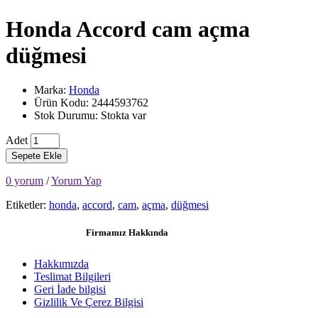
Honda Accord cam açma
düğmesi
Marka:
Honda
Ürün Kodu: 2444593762
Stok Durumu: Stokta var
Adet
Sepete Ekle
0 yorum
/
Yorum Yap
Etiketler:
honda
,
accord
,
cam
,
açma
,
düğmesi
Firmamız Hakkında
Hakkımızda
Teslimat Bilgileri
Geri İade bilgisi
Gizlilik Ve Çerez Bilgisi