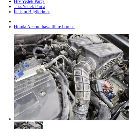
Hrv Yedek Parça
Jazz Yedek Parça
İletişim Bilgilerimiz
Honda Accord hava filitre borusu