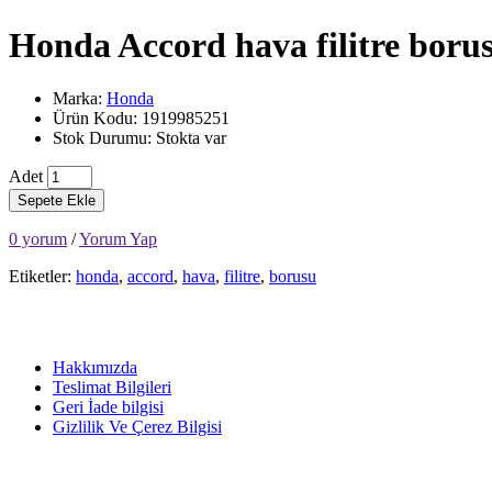
Honda Accord hava filitre boru
Marka:
Honda
Ürün Kodu: 1919985251
Stok Durumu: Stokta var
Adet
Sepete Ekle
0 yorum
/
Yorum Yap
Etiketler:
honda
,
accord
,
hava
,
filitre
,
borusu
Hakkımızda
Teslimat Bilgileri
Geri İade bilgisi
Gizlilik Ve Çerez Bilgisi