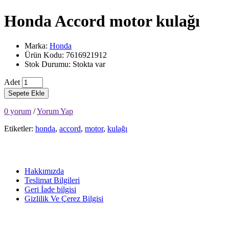
Honda Accord motor kulağı
Marka:
Honda
Ürün Kodu: 7616921912
Stok Durumu: Stokta var
Adet
Sepete Ekle
0 yorum
/
Yorum Yap
Etiketler:
honda
,
accord
,
motor
,
kulağı
Hakkımızda
Teslimat Bilgileri
Geri İade bilgisi
Gizlilik Ve Çerez Bilgisi