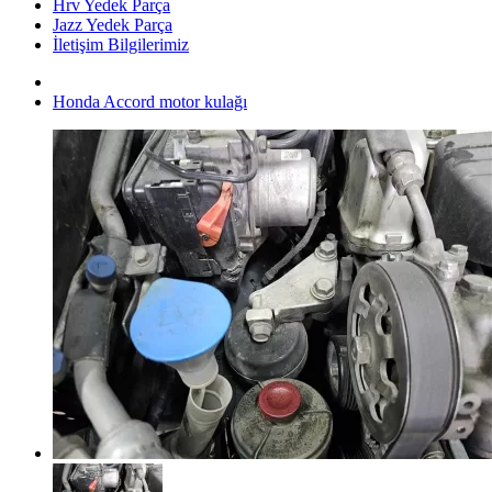
Hrv Yedek Parça
Jazz Yedek Parça
İletişim Bilgilerimiz
Honda Accord motor kulağı