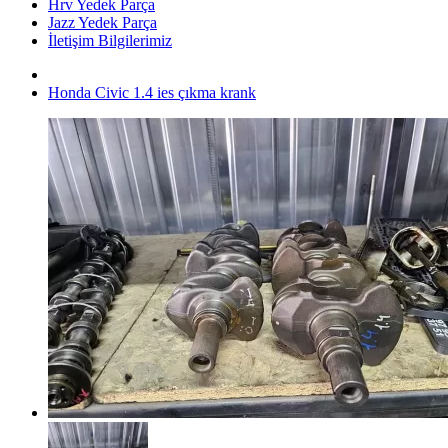
Hrv Yedek Parça
Jazz Yedek Parça
İletişim Bilgilerimiz
Honda Civic 1.4 ies çıkma krank