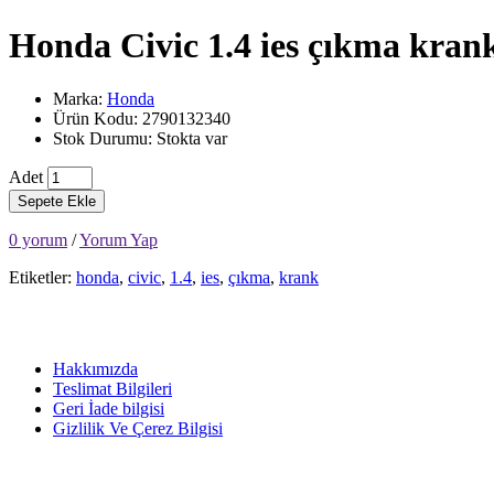
Honda Civic 1.4 ies çıkma kran
Marka:
Honda
Ürün Kodu: 2790132340
Stok Durumu: Stokta var
Adet
Sepete Ekle
0 yorum
/
Yorum Yap
Etiketler:
honda
,
civic
,
1.4
,
ies
,
çıkma
,
krank
Hakkımızda
Teslimat Bilgileri
Geri İade bilgisi
Gizlilik Ve Çerez Bilgisi