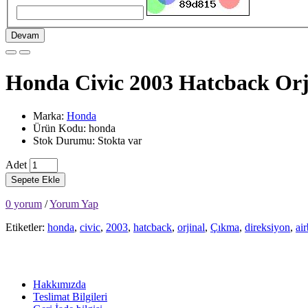
Devam
Honda Civic 2003 Hatcback Orj
Marka:
Honda
Ürün Kodu: honda
Stok Durumu: Stokta var
Adet
Sepete Ekle
0 yorum
/
Yorum Yap
Etiketler:
honda
,
civic
,
2003
,
hatcback
,
orjinal
,
Çıkma
,
direksiyon
,
ai
Hakkımızda
Teslimat Bilgileri