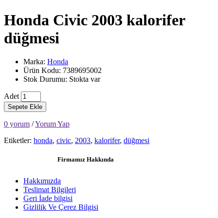
Honda Civic 2003 kalorifer
düğmesi
Marka:
Honda
Ürün Kodu: 7389695002
Stok Durumu: Stokta var
Adet
Sepete Ekle
0 yorum
/
Yorum Yap
Etiketler:
honda
,
civic
,
2003
,
kalorifer
,
düğmesi
Firmamız Hakkında
Hakkımızda
Teslimat Bilgileri
Geri İade bilgisi
Gizlilik Ve Çerez Bilgisi