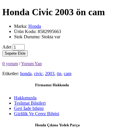
Honda Civic 2003 ön cam
Marka:
Honda
Ürün Kodu: 8582995663
Stok Durumu: Stokta var
Adet
Sepete Ekle
0 yorum
/
Yorum Yap
Etiketler:
honda
,
civic
,
2003
,
ön
,
cam
Firmamız Hakkında
Hakkımızda
Teslimat Bilgileri
Geri İade bilgisi
Gizlilik Ve Çerez Bilgisi
Honda Çıkma Yedek Parça