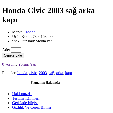
Honda Civic 2003 sağ arka
kapı
Marka:
Honda
Ürün Kodu: 7394163409
Stok Durumu: Stokta var
Adet
Sepete Ekle
0 yorum
/
Yorum Yap
Etiketler:
honda
,
civic
,
2003
,
sağ
,
arka
,
kapı
Firmamız Hakkında
Hakkımızda
Teslimat Bilgileri
Geri İade bilgisi
Gizlilik Ve Çerez Bilgisi