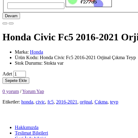
Devam
Honda Civic Fc5 2016-2021 Orj
Marka:
Honda
Ürün Kodu: Honda Civic Fc5 2016-2021 Orjinal Çıkma Teyp
Stok Durumu: Stokta var
Adet
Sepete Ekle
0 yorum
/
Yorum Yap
Etiketler:
honda
,
civic
,
fc5
,
2016-2021
,
orjinal
,
Çıkma
,
teyp
Hakkımızda
Teslimat Bilgileri