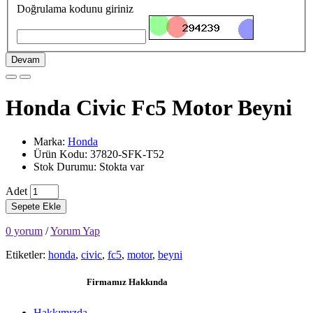
Doğrulama kodunu giriniz
Devam
Honda Civic Fc5 Motor Beyni
Marka:
Honda
Ürün Kodu: 37820-SFK-T52
Stok Durumu: Stokta var
Adet
Sepete Ekle
0 yorum
/
Yorum Yap
Etiketler:
honda
,
civic
,
fc5
,
motor
,
beyni
Firmamız Hakkında
Hakkımızda