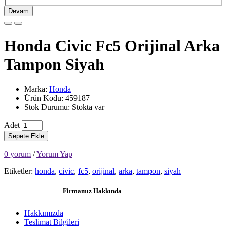
Devam
Honda Civic Fc5 Orijinal Arka
Tampon Siyah
Marka:
Honda
Ürün Kodu: 459187
Stok Durumu: Stokta var
Adet
Sepete Ekle
0 yorum
/
Yorum Yap
Etiketler:
honda
,
civic
,
fc5
,
orijinal
,
arka
,
tampon
,
siyah
Firmamız Hakkında
Hakkımızda
Teslimat Bilgileri