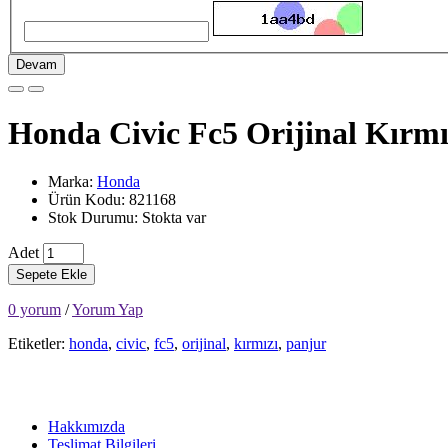
Devam
Honda Civic Fc5 Orijinal Kırmı
Marka:
Honda
Ürün Kodu: 821168
Stok Durumu: Stokta var
Adet
Sepete Ekle
0 yorum
/
Yorum Yap
Etiketler:
honda
,
civic
,
fc5
,
orijinal
,
kırmızı
,
panjur
Hakkımızda
Teslimat Bilgileri