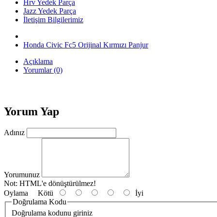
Hrv Yedek Parça
Jazz Yedek Parça
İletişim Bilgilerimiz
Honda Civic Fc5 Orijinal Kırmızı Panjur
Açıklama
Yorumlar (0)
Yorum Yap
Adınız
Yorumunuz
Not:
HTML'e dönüştürülmez!
Oylama
Kötü
İyi
Doğrulama Kodu
Doğrulama kodunu giriniz