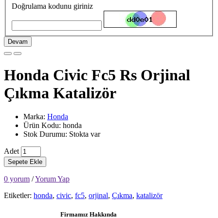
Doğrulama kodunu giriniz
Devam
Honda Civic Fc5 Rs Orjinal
Çıkma Katalizör
Marka:
Honda
Ürün Kodu: honda
Stok Durumu: Stokta var
Adet
Sepete Ekle
0 yorum
/
Yorum Yap
Etiketler:
honda
,
civic
,
fc5
,
orjinal
,
Çıkma
,
katalizör
Firmamız Hakkında