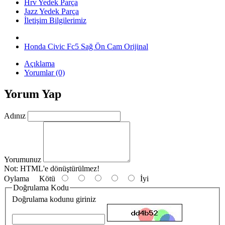
Hrv Yedek Parça
Jazz Yedek Parça
İletişim Bilgilerimiz
Honda Civic Fc5 Sağ Ön Cam Orijinal
Açıklama
Yorumlar (0)
Yorum Yap
Adınız
Yorumunuz
Not:
HTML'e dönüştürülmez!
Oylama
Kötü
İyi
Doğrulama Kodu
Doğrulama kodunu giriniz