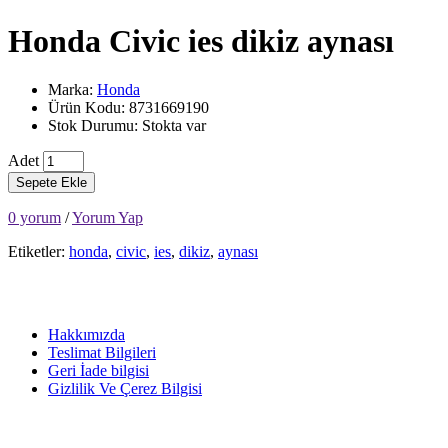
Honda Civic ies dikiz aynası
Marka:
Honda
Ürün Kodu: 8731669190
Stok Durumu: Stokta var
Adet
Sepete Ekle
0 yorum
/
Yorum Yap
Etiketler:
honda
,
civic
,
ies
,
dikiz
,
aynası
Hakkımızda
Teslimat Bilgileri
Geri İade bilgisi
Gizlilik Ve Çerez Bilgisi