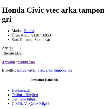
Honda Civic vtec arka tampon
gri
Marka:
Honda
Ürün Kodu: 9128716953
Stok Durumu: Stokta var
Adet
Sepete Ekle
0 yorum
/
Yorum Yap
Etiketler:
honda
,
civic
,
vtec
,
arka
,
tampon
,
gri
Firmamız Hakkında
Hakkımızda
Teslimat Bilgileri
Geri İade bilgisi
Gizlilik Ve Çerez Bilgisi