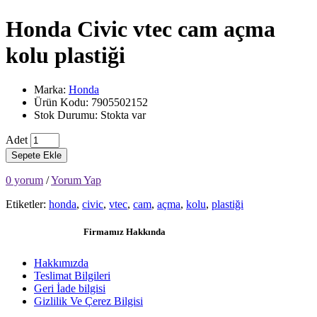
Honda Civic vtec cam açma
kolu plastiği
Marka:
Honda
Ürün Kodu: 7905502152
Stok Durumu: Stokta var
Adet
Sepete Ekle
0 yorum
/
Yorum Yap
Etiketler:
honda
,
civic
,
vtec
,
cam
,
açma
,
kolu
,
plastiği
Firmamız Hakkında
Hakkımızda
Teslimat Bilgileri
Geri İade bilgisi
Gizlilik Ve Çerez Bilgisi