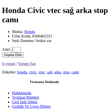
Honda Civic vtec sağ arka stop
camı
Marka:
Honda
Ürün Kodu: 8300462551
Stok Durumu: Stokta var
Adet
Sepete Ekle
0 yorum
/
Yorum Yap
Etiketler:
honda
,
civic
,
vtec
,
sağ
,
arka
,
stop
,
camı
Firmamız Hakkında
Hakkımızda
Teslimat Bilgileri
Geri İade bilgisi
Gizlilik Ve Çerez Bilgisi