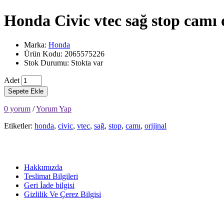
Honda Civic vtec sağ stop camı o
Marka:
Honda
Ürün Kodu: 2065575226
Stok Durumu: Stokta var
Adet
Sepete Ekle
0 yorum
/
Yorum Yap
Etiketler:
honda
,
civic
,
vtec
,
sağ
,
stop
,
camı
,
orijinal
Hakkımızda
Teslimat Bilgileri
Geri İade bilgisi
Gizlilik Ve Çerez Bilgisi