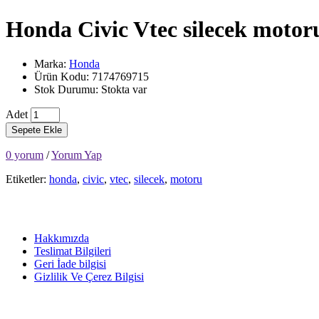
Honda Civic Vtec silecek motor
Marka:
Honda
Ürün Kodu: 7174769715
Stok Durumu: Stokta var
Adet
Sepete Ekle
0 yorum
/
Yorum Yap
Etiketler:
honda
,
civic
,
vtec
,
silecek
,
motoru
Hakkımızda
Teslimat Bilgileri
Geri İade bilgisi
Gizlilik Ve Çerez Bilgisi