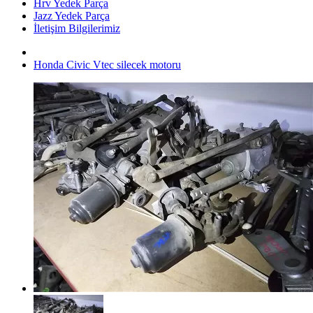
Hrv Yedek Parça
Jazz Yedek Parça
İletişim Bilgilerimiz
Honda Civic Vtec silecek motoru