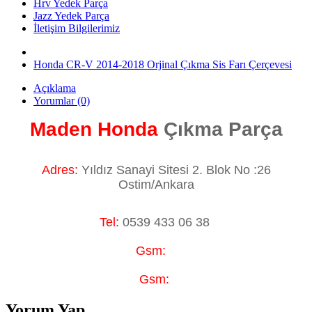
Hrv Yedek Parça
Jazz Yedek Parça
İletişim Bilgilerimiz
Honda CR-V 2014-2018 Orjinal Çıkma Sis Farı Çerçevesi
Açıklama
Yorumlar (0)
Maden Honda
Çıkma Parça
Adres:
Yıldız Sanayi Sitesi 2. Blok No :26
Ostim/Ankara
Tel:
0539 433 06 38
Gsm:
Gsm:
Yorum Yap