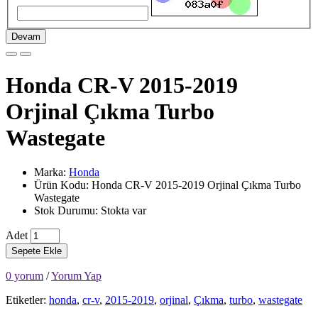
Devam
Honda CR-V 2015-2019
Orjinal Çıkma Turbo
Wastegate
Marka:
Honda
Ürün Kodu: Honda CR-V 2015-2019 Orjinal Çıkma Turbo
Wastegate
Stok Durumu: Stokta var
Adet
Sepete Ekle
0 yorum
/
Yorum Yap
Etiketler:
honda
,
cr-v
,
2015-2019
,
orjinal
,
Çıkma
,
turbo
,
wastegate