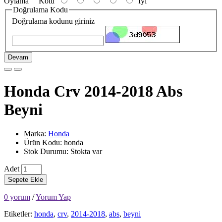
Oylama
Kötü
İyi
Doğrulama Kodu
Doğrulama kodunu giriniz
Devam
Honda Crv 2014-2018 Abs
Beyni
Marka:
Honda
Ürün Kodu: honda
Stok Durumu: Stokta var
Adet
Sepete Ekle
0 yorum
/
Yorum Yap
Etiketler:
honda
,
crv
,
2014-2018
,
abs
,
beyni