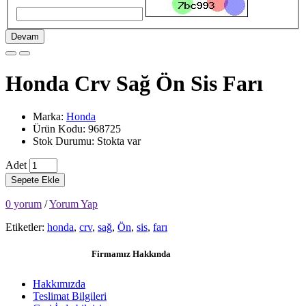
Devam
Honda Crv Sağ Ön Sis Farı
Marka:
Honda
Ürün Kodu: 968725
Stok Durumu: Stokta var
Adet
Sepete Ekle
0 yorum
/
Yorum Yap
Etiketler:
honda
,
crv
,
sağ
,
Ön
,
sis
,
farı
Firmamız Hakkında
Hakkımızda
Teslimat Bilgileri