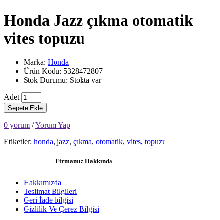
Honda Jazz çıkma otomatik
vites topuzu
Marka:
Honda
Ürün Kodu: 5328472807
Stok Durumu: Stokta var
Adet
Sepete Ekle
0 yorum
/
Yorum Yap
Etiketler:
honda
,
jazz
,
çıkma
,
otomatik
,
vites
,
topuzu
Firmamız Hakkında
Hakkımızda
Teslimat Bilgileri
Geri İade bilgisi
Gizlilik Ve Çerez Bilgisi