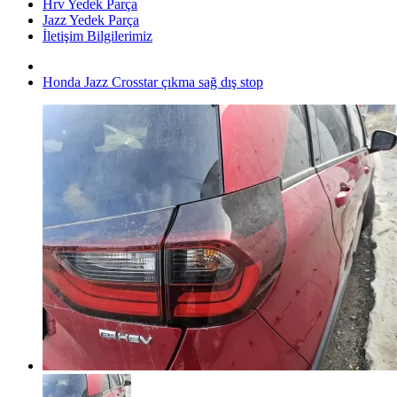
Hrv Yedek Parça
Jazz Yedek Parça
İletişim Bilgilerimiz
Honda Jazz Crosstar çıkma sağ dış stop