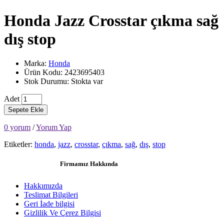
Honda Jazz Crosstar çıkma sağ
dış stop
Marka:
Honda
Ürün Kodu: 2423695403
Stok Durumu: Stokta var
Adet
Sepete Ekle
0 yorum
/
Yorum Yap
Etiketler:
honda
,
jazz
,
crosstar
,
çıkma
,
sağ
,
dış
,
stop
Firmamız Hakkında
Hakkımızda
Teslimat Bilgileri
Geri İade bilgisi
Gizlilik Ve Çerez Bilgisi