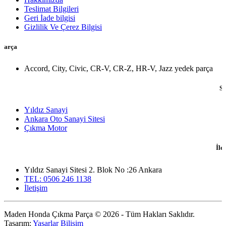
Teslimat Bilgileri
Geri İade bilgisi
Gizlilik Ve Çerez Bilgisi
H
Accord, City, Civic, CR-V, CR-Z, HR-V, Jazz yedek parça
Sosyal
Yıldız Sanayi
Ankara Oto Sanayi Sitesi
Çıkma Motor
İletişim 
Yıldız Sanayi Sitesi 2. Blok No :26 Ankara
TEL: 0506 246 1138
İletişim
Maden Honda Çıkma Parça © 2026 - Tüm Hakları Saklıdır.
Tasarım:
Yaşarlar Bilişim