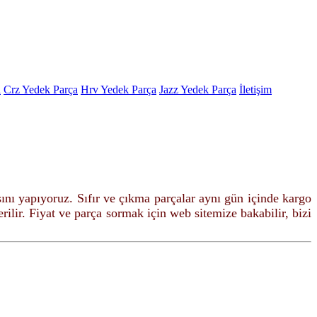
a
Crz Yedek Parça
Hrv Yedek Parça
Jazz Yedek Parça
İletişim
şını yapıyoruz. Sıfır ve çıkma parçalar
aynı gün içinde kargo
ilir. Fiyat ve parça sormak için web sitemize bakabilir, bizi