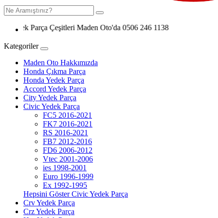
Parça Çeşitleri Maden Oto'da 0506 246 1138
Kategoriler
Maden Oto Hakkımızda
Honda Çıkma Parça
Honda Yedek Parça
Accord Yedek Parça
City Yedek Parça
Civic Yedek Parça
FC5 2016-2021
FK7 2016-2021
RS 2016-2021
FB7 2012-2016
FD6 2006-2012
Vtec 2001-2006
ies 1998-2001
Euro 1996-1999
Ex 1992-1995
Hepsini Göster Civic Yedek Parça
Crv Yedek Parça
Crz Yedek Parça