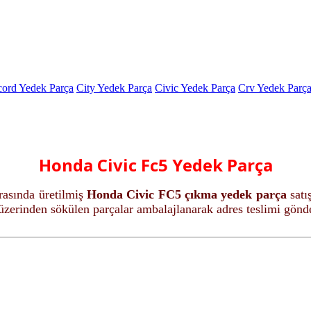
ord Yedek Parça
City Yedek Parça
Civic Yedek Parça
Crv Yedek Parç
Honda Civic Fc5 Yedek Parça
asında üretilmiş
Honda Civic FC5 çıkma yedek parça
satı
zerinden sökülen parçalar ambalajlanarak adres teslimi gönder