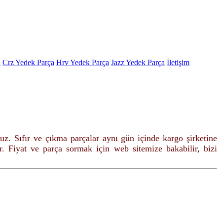
a
Crz Yedek Parça
Hrv Yedek Parça
Jazz Yedek Parça
İletişim
ruz. Sıfır ve çıkma parçalar
aynı gün içinde kargo şirketine
r. Fiyat ve parça sormak için web sitemize bakabilir, bizi