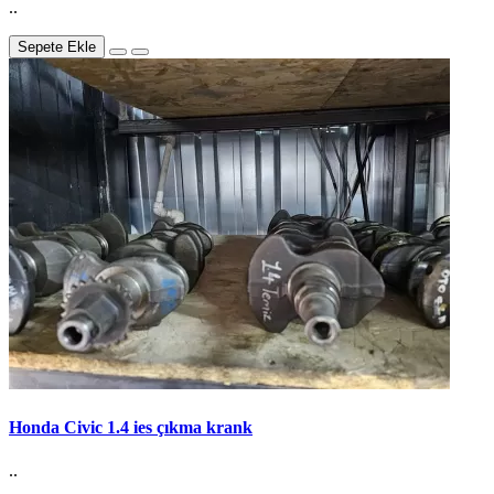
..
Sepete Ekle
Honda Civic 1.4 ies çıkma krank
..