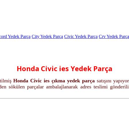
ord Yedek Parça
City Yedek Parça
Civic Yedek Parça
Crv Yedek Parç
Honda Civic ies Yedek Parça
tilmiş
Honda Civic ies çıkma yedek parça
satışını yapıyo
en sökülen parçalar ambalajlanarak adres teslimi gönderili