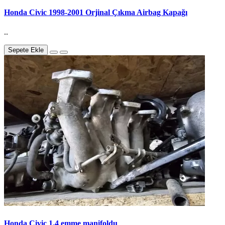
Honda Civic 1998-2001 Orjinal Çıkma Airbag Kapağı
..
Sepete Ekle
Honda Civic 1.4 emme manifoldu