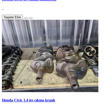
..
Sepete Ekle
Honda Civic 1.4 ies çıkma krank