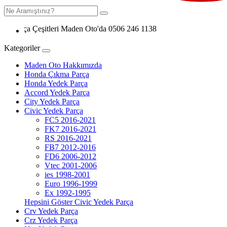
şitleri Maden Oto'da 0506 246 1138
Kategoriler
Maden Oto Hakkımızda
Honda Çıkma Parça
Honda Yedek Parça
Accord Yedek Parça
City Yedek Parça
Civic Yedek Parça
FC5 2016-2021
FK7 2016-2021
RS 2016-2021
FB7 2012-2016
FD6 2006-2012
Vtec 2001-2006
ies 1998-2001
Euro 1996-1999
Ex 1992-1995
Hepsini Göster Civic Yedek Parça
Crv Yedek Parça
Crz Yedek Parça