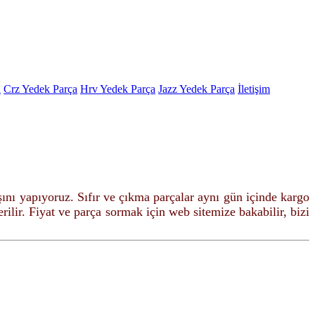
a
Crz Yedek Parça
Hrv Yedek Parça
Jazz Yedek Parça
İletişim
şını yapıyoruz. Sıfır ve çıkma parçalar
aynı gün içinde kargo
ilir. Fiyat ve parça sormak için web sitemize bakabilir, bizi