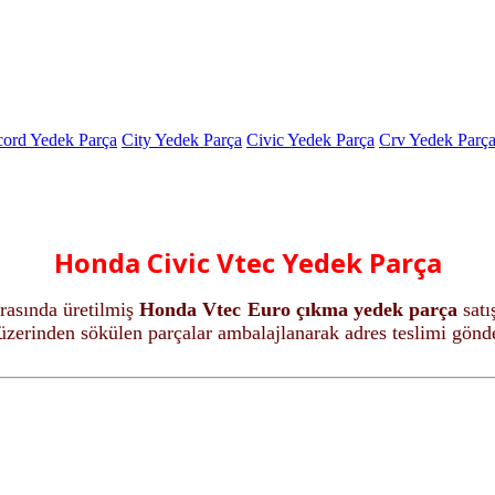
ord Yedek Parça
City Yedek Parça
Civic Yedek Parça
Crv Yedek Parç
Honda Civic Vtec Yedek Parça
rasında üretilmiş
Honda Vtec Euro çıkma yedek parça
satı
zerinden sökülen parçalar ambalajlanarak adres teslimi gönder