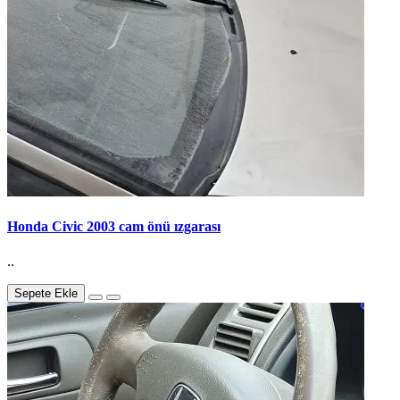
Honda Civic 2003 cam önü ızgarası
..
Sepete Ekle